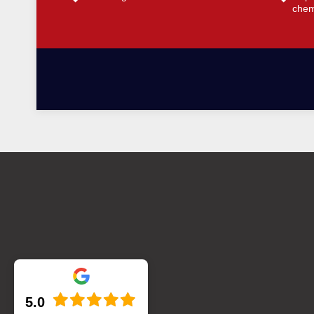
chem
5.0