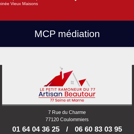
inée Vieux Maisons
MCP médiation
7 Rue du Charme
77120 Coulommiers
01 64 04 36 25
/
06 60 83 03 95