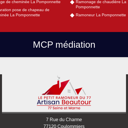
ge de cheminée La Pomponnette
Ramonage de chaudière La
Pomponnette
ration pose de chapeau de
inée La Pomponnette
Ramoneur La Pomponnette
MCP médiation
7 Rue du Charme
77120 Coulommiers