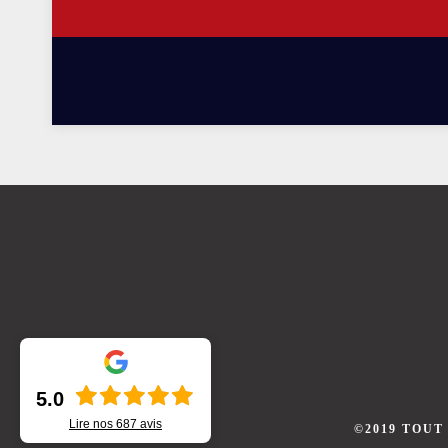
5.0
Lire nos
687
avis
©2019 TOUT