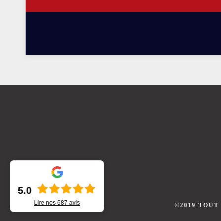
5.0
Lire nos
687
avis
©2019 TOUT