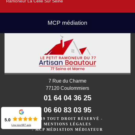
Ramoneur La Celle Sur Seine
MCP médiation
7 Rue du Charme
77120 Coulommiers
01 64 04 36 25
06 60 83 03 95
©2019 TOUT DROIT RÉSERVÉ -
5.0
MENTIONS LÉGALES
Lire nos
687
avis
-
MCP MÉDIATION MÉDIATEUR