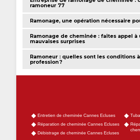
Entreprise de ramonage de cheminée : op
ramoneur 77
Ramonage, une opération nécessaire pou
Ramonage de cheminée : faites appel à u
mauvaises surprises
Ramoneur : quelles sont les conditions à
profession ?
Entretien de cheminée Cannes Ecluses
Tuba
Réparation de cheminée Cannes Ecluses
Répa
chem
Débistrage de cheminée Cannes Ecluses