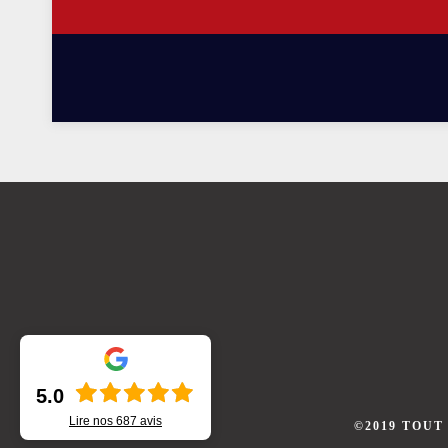
5.0
Lire nos
687
avis
©2019 TOUT