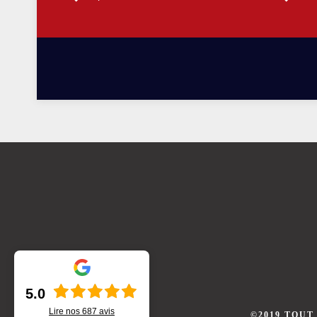
5.0
Lire nos
687
avis
©2019 TOUT