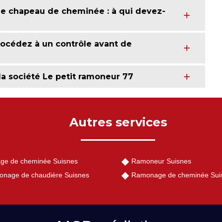
de chapeau de cheminée : à qui devez-
océdez à un contrôle avant de
 la société Le petit ramoneur 77
Autres services
ge de cheminée Suisnes
Ramoneur Suisnes
nage de chaudière Suisnes
Ramonage de cheminée Sui