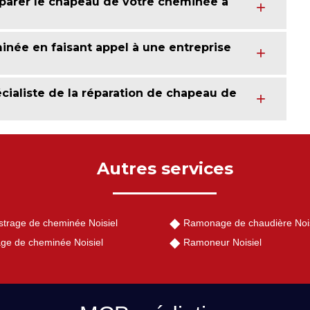
éparer le chapeau de votre cheminée à
inée en faisant appel à une entreprise
cialiste de la réparation de chapeau de
Autres services
strage de cheminée Noisiel
Ramonage de chaudière Nois
ge de cheminée Noisiel
Ramoneur Noisiel