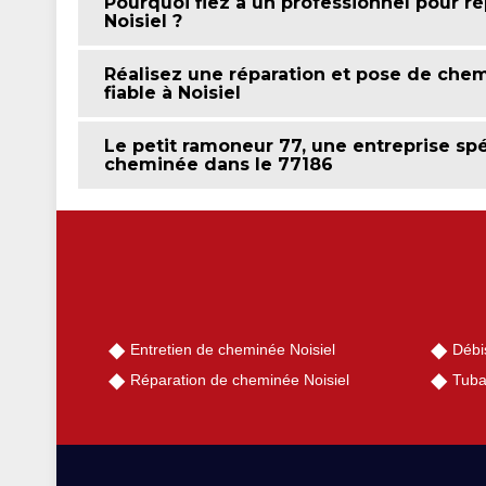
Pourquoi fiez à un professionnel pour r
Noisiel ?
Réalisez une réparation et pose de chem
fiable à Noisiel
Le petit ramoneur 77, une entreprise spé
cheminée dans le 77186
Entretien de cheminée Noisiel
Débi
Réparation de cheminée Noisiel
Tuba