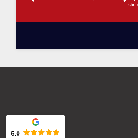
chem
5.0