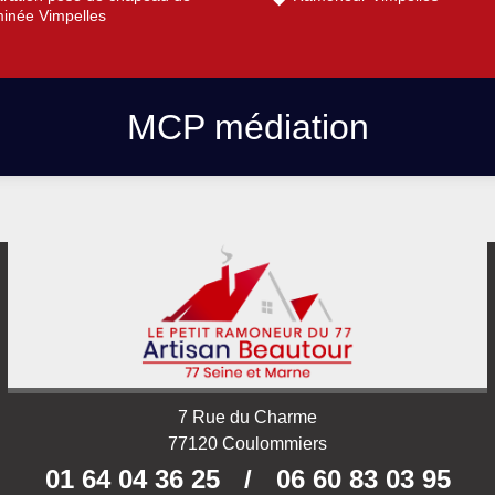
inée Vimpelles
MCP médiation
7 Rue du Charme
77120 Coulommiers
01 64 04 36 25
/
06 60 83 03 95