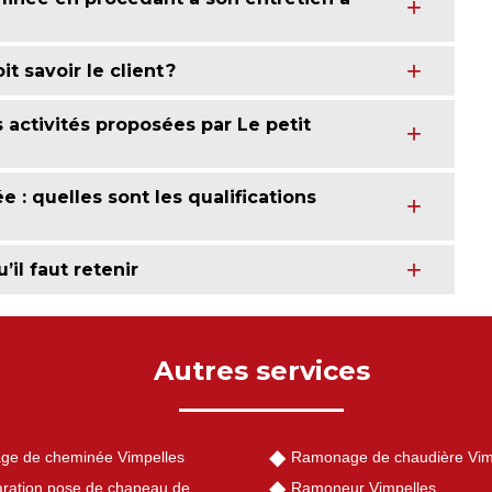
t savoir le client ?
 activités proposées par Le petit
: quelles sont les qualifications
il faut retenir
Autres services
ge de cheminée Vimpelles
Ramonage de chaudière Vim
ration pose de chapeau de
Ramoneur Vimpelles