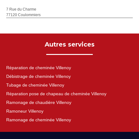
7 Rue du Charme
77120 Coulommiers
Autres services
Réparation de cheminée Villenoy
Débistrage de cheminée Villenoy
Tubage de cheminée Villenoy
Réparation pose de chapeau de cheminée Villenoy
Ramonage de chaudière Villenoy
Ramoneur Villenoy
Ramonage de cheminée Villenoy