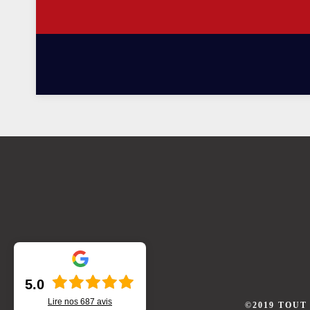
5.0
Lire nos
687
avis
©2019 TOUT