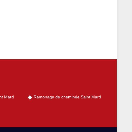
nt Mard
Ramonage de cheminée Saint Mard