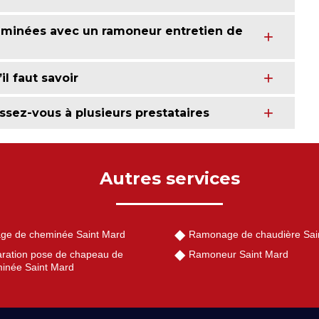
eminées avec un ramoneur entretien de
l faut savoir
ssez-vous à plusieurs prestataires
Autres services
ge de cheminée Saint Mard
Ramonage de chaudière Sai
ration pose de chapeau de
Ramoneur Saint Mard
inée Saint Mard