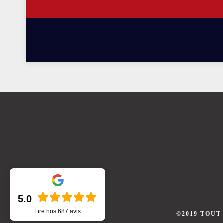
5.0
Lire nos
687
avis
©2019 TOUT