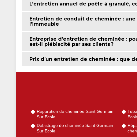
L’entretien annuel de poêle à granulé, ce 
Entretien de conduit de cheminée : une 
l’immeuble
Entreprise d’entretien de cheminée : po
est-il plébiscité par ses clients ?
Prix d’un entretien de cheminée : que d
Réparation de cheminée Saint Germain
Tuba
Sur Ecole
Ecol
Débistrage de cheminée Saint Germain
Répa
Sur Ecole
chem