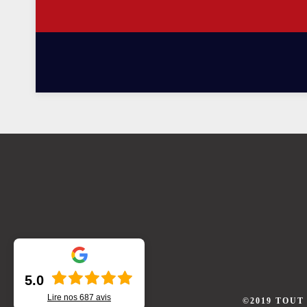
5.0
Lire nos
687
avis
©2019 TOUT