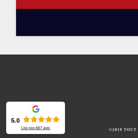
5.0
Lire nos
687
avis
©2019 TOUT