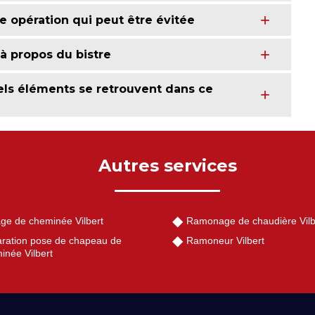
 opération qui peut être évitée
à propos du bistre
els éléments se retrouvent dans ce
Autres services
ge de cheminée Vilbert
Ramonage de chaudière Vilb
ration pose de chapeau de
Ramoneur Vilbert
inée Vilbert