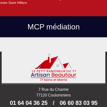
née Saint Hilliers
MCP médiation
7 Rue du Charme
77120 Coulommiers
01 64 04 36 25
/
06 60 83 03 95