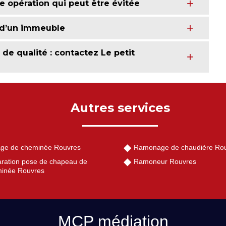
 opération qui peut être évitée
s d’un immeuble
e qualité : contactez Le petit
Autres services
ge de cheminée Rouvres
Ramonage de chaudière Ro
ration pose de chapeau de
Ramoneur Rouvres
inée Rouvres
MCP médiation