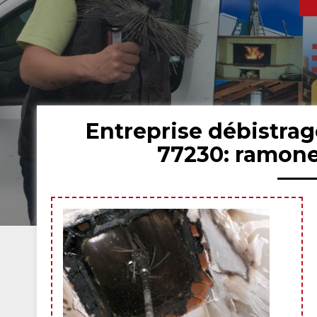
Entreprise débistra
77230: ramone