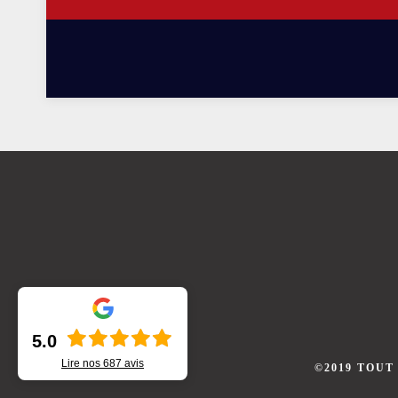
5.0
Lire nos
687
avis
©2019 TOUT