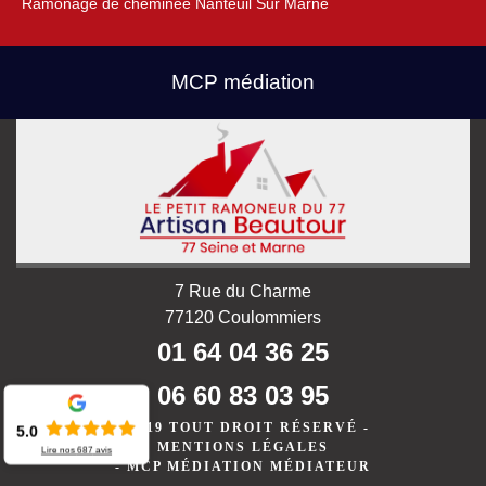
Ramonage de cheminée Nanteuil Sur Marne
MCP médiation
7 Rue du Charme
77120 Coulommiers
01 64 04 36 25
06 60 83 03 95
©2019 TOUT DROIT RÉSERVÉ -
5.0
MENTIONS LÉGALES
Lire nos
687
avis
-
MCP MÉDIATION MÉDIATEUR