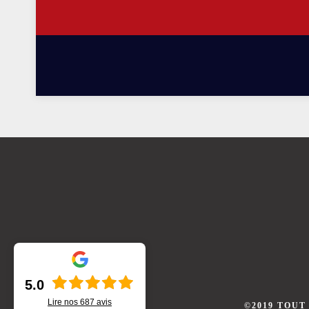
5.0
Lire nos
687
avis
©2019 TOUT