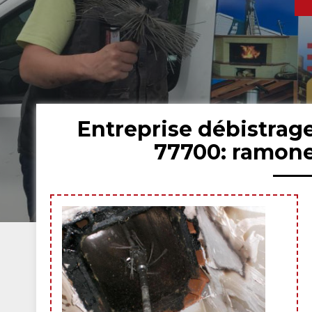
Entreprise débistra
77700: ramone