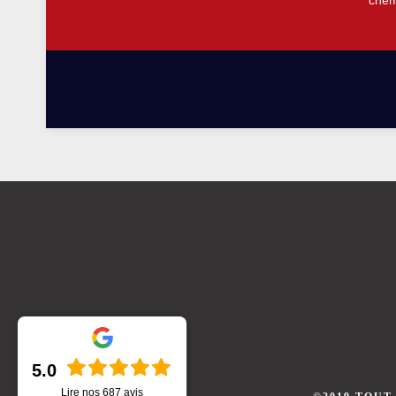
chem
5.0
Lire nos
687
avis