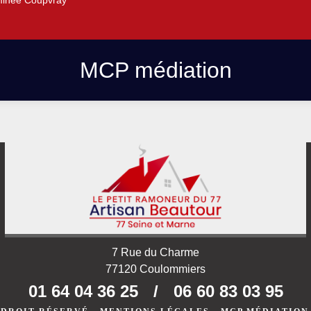
inée Coupvray
MCP médiation
7 Rue du Charme
77120 Coulommiers
01 64 04 36 25
/
06 60 83 03 95