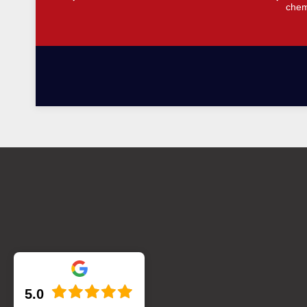
chem
5.0