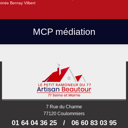
inée Bernay Vilbert
MCP médiation
7 Rue du Charme
77120 Coulommiers
01 64 04 36 25
/
06 60 83 03 95